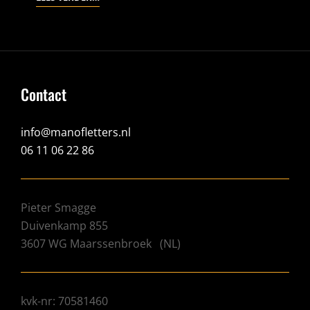
BEELD
EN
TAAL
(2019)
Contact
info@manofletters.nl
06 11 06 22 86
Pieter Smagge
Duivenkamp 855
3607 WG
Maarssenbroek
(
NL
)
kvk-nr: 70581460