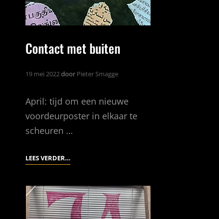
Contact met buiten
19 mei 2022
door
Pieter Smagge
April: tijd om een nieuwe
voordeurposter in elkaar te
scheuren …
CONTACT
LEES VERDER…
MET
BUITEN