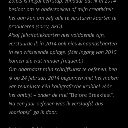
Zoiets is nogal een stap, vandaar dat ik in 2014
besloot om te onderzoeken of mijn creativiteit
het aan kon om zelf alle te versturen kaarten te
produceren (sorry, AKO).
Alsof felicitatiekaarten niet voldoende zijn,
verstuurde ik in 2014 ook nieuwmaandskaarten
in een wisselende oplage. (Met ingang van 2015
komen die wat minder frequent.)
Om daarnaast mijn schrijfkunst te oefenen, ben
ik op 24 februari 2014 begonnen met het maken
van tenminste één kalligrafische krabbel vóór
het ontbijt – onder de titel
“Before Breakfast”.
Na een jaar oefenen was ik verslaafd, dus
*
voorlopig
ga ik door.
*