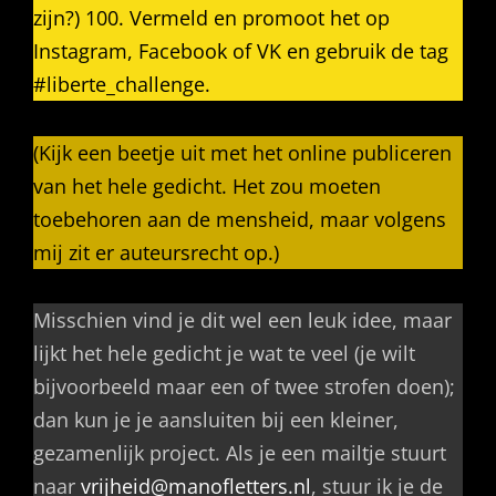
zijn?) 100. Vermeld en promoot het op
Instagram, Facebook of VK en gebruik de tag
#liberte_challenge.
(Kijk een beetje uit met het online publiceren
van het hele gedicht. Het zou moeten
toebehoren aan de mensheid, maar volgens
mij zit er auteursrecht op.)
Misschien vind je dit wel een leuk idee, maar
lijkt het hele gedicht je wat te veel (je wilt
bijvoorbeeld maar een of twee strofen doen);
dan kun je je aansluiten bij een kleiner,
gezamenlijk project. Als je een mailtje stuurt
naar
vrijheid@manofletters.nl
, stuur ik je de