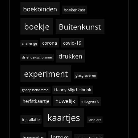
boekbinden
boekenkast
boekje
Buitenkunst
corona
covid-19
challenge
drukken
driehoekschommel
experiment
glasgraveren
Hanny Migchelbrink
groepsschommel
huwelijk
herfstkaartje
inlegwerk
kaartjes
installatie
land art
letters
leporello