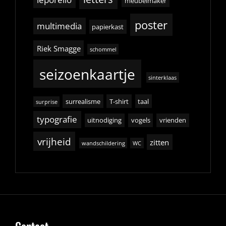
meubelmaker
poster
multimedia
papierkast
Riek Smagge
schommel
seizoenkaartje
sinterklaas
surrealisme
T-shirt
taal
surprise
typografie
uitnodiging
vogels
vrienden
vrijheid
zitten
wandschildering
WC