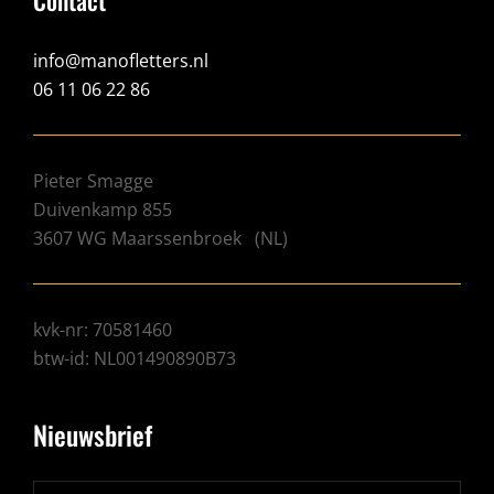
Contact
info@manofletters.nl
06 11 06 22 86
Pieter Smagge
Duivenkamp 855
3607 WG
Maarssenbroek
(
NL
)
kvk-nr: 70581460
btw-id: NL001490890B73
Nieuwsbrief
Typ je e-mail-adres...