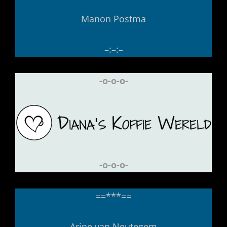
Manon Postma
–:–:–
-o-o-o-
-o-o-o-
==***==
Arine van Neutegem