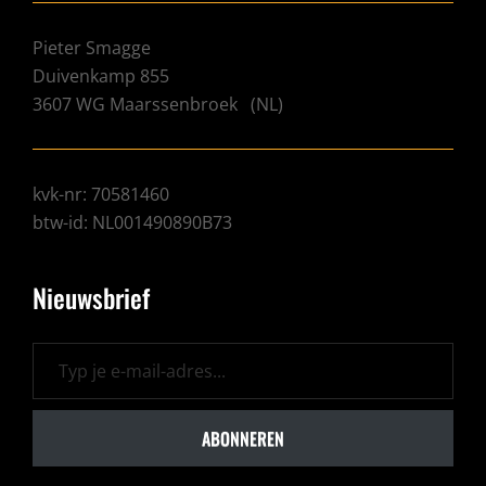
Pieter Smagge
Duivenkamp 855
3607 WG
Maarssenbroek
(
NL
)
kvk-nr: 70581460
btw-id: NL001490890B73
Nieuwsbrief
Typ je e-mail-adres...
ABONNEREN