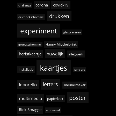
corona
covid-19
challenge
drukken
driehoekschommel
experiment
glasgraveren
Hanny Migchelbrink
groepsschommel
huwelijk
herfstkaartje
inlegwerk
kaartjes
installatie
land art
letters
leporello
meubelmaker
poster
multimedia
papierkast
Riek Smagge
schommel