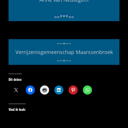
==***==
~~+~~
Verrijzenis­gemeenschap Maarssenbroek
~~+~~
Dit delen:
Vind ik leuk: