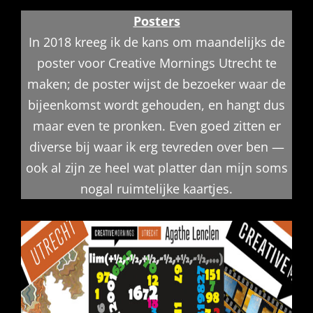
Posters
In 2018 kreeg ik de kans om maandelijks de
poster voor Creative Mornings Utrecht te
maken; de poster wijst de bezoeker waar de
bijeenkomst wordt gehouden, en hangt dus
maar even te pronken. Even goed zitten er
diverse bij waar ik erg tevreden over ben —
ook al zijn ze heel wat platter dan mijn soms
nogal ruimtelijke kaartjes.