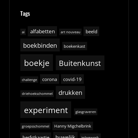
Tags
alfabetten
beeld
ai
art nouveau
boekbinden
boekenkast
boekje
Buitenkunst
corona
covid-19
challenge
drukken
driehoekschommel
experiment
glasgraveren
Hanny Migchelbrink
groepsschommel
huwelijk
herfstkaartje
inlegwerk