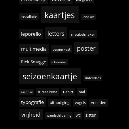
kaartjes
installatie
land art
letters
leporello
meubelmaker
poster
multimedia
papierkast
Riek Smagge
schommel
seizoenkaartje
sinterklaas
surrealisme
T-shirt
taal
surprise
typografie
uitnodiging
vogels
vrienden
vrijheid
zitten
wandschildering
WC