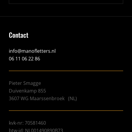
Contact
info@manofletters.nl
06 11 06 22 86
Pieter Smagge
Duivenkamp 855
3607 WG
Maarssenbroek
(
NL
)
kvk-nr: 70581460
btw-id: NL001490890B73