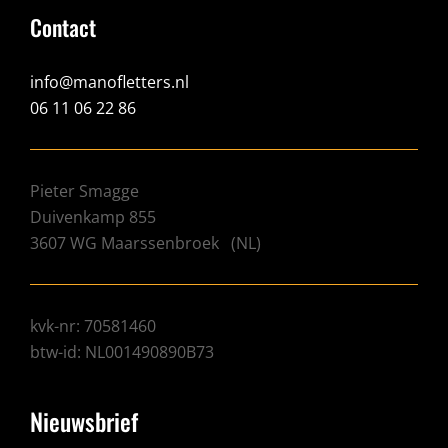
Contact
info@manofletters.nl
06 11 06 22 86
Pieter Smagge
Duivenkamp 855
3607 WG
Maarssenbroek
(
NL
)
kvk-nr: 70581460
btw-id: NL001490890B73
Nieuwsbrief