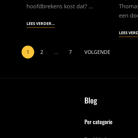
hoofdbrekens kost dat? …
Thomas
een do
UNDER
LEES VERDER…
MILK
LEES VER
WOOD
(2:
1
2
…
7
VOLGENDE
DE
BAND)
Blog
Per categorie