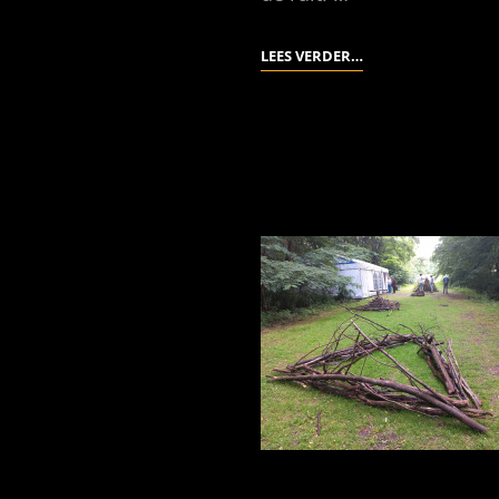
HOKJESGEEST
LEES VERDER…