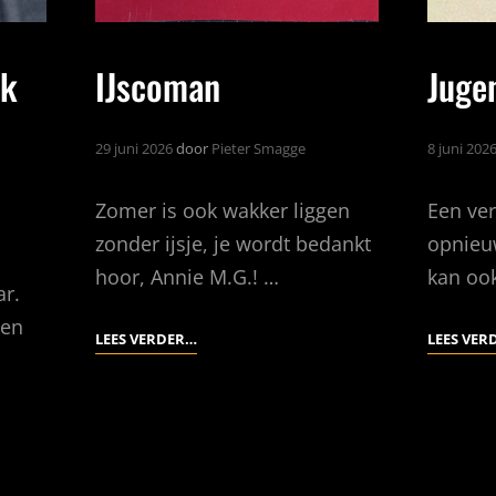
ek
IJscoman
Juge
29 juni 2026
door
Pieter Smagge
8 juni 202
Zomer is ook wakker liggen
Een ve
zonder ijsje, je wordt bedankt
opnieu
hoor, Annie M.G.! …
kan oo
ar.
ven
IJSCOMAN
LEES VERDER…
LEES VER
d