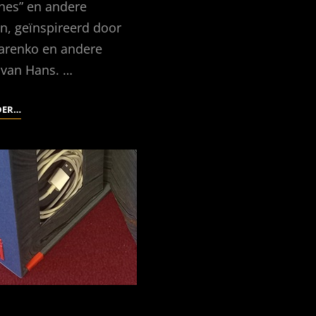
nes” en andere
n, geïnspireerd door
renko en andere
 van Hans. …
LAND
DER…
VAN
FANTASTEN
(2)