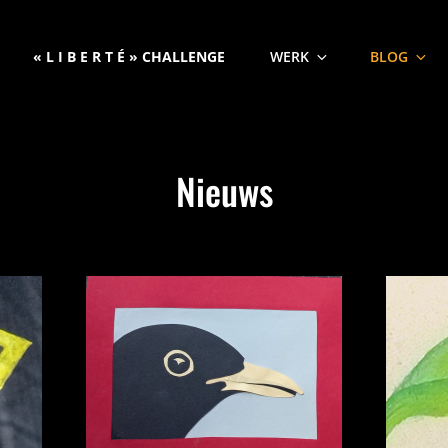
« L I B E R T É » CHALLENGE
WERK
BLOG
Nieuws