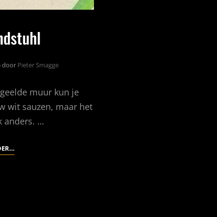
ndstuhl
6
door
Pieter Smagge
rgeelde muur kun je
w wit sauzen, maar het
k anders. …
JUGENDSTUHL
DER…