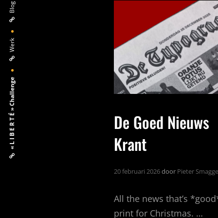
Blog
Werk
« L I B E R T É » Challenge
De Goed Nieuws
Krant
20 februari 2026
door
Pieter Smagg
All the news that’s *good
print for Christmas. …