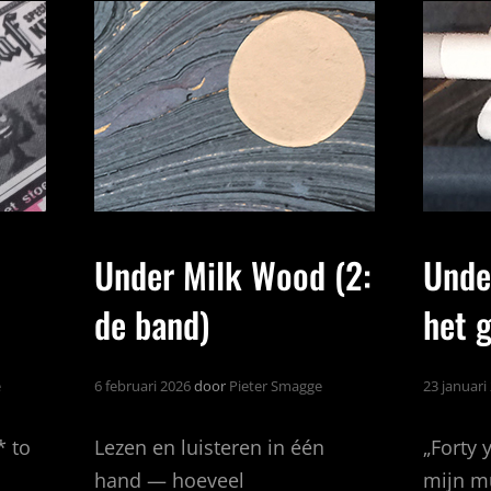
Under Milk Wood (2:
Unde
de band)
het g
e
6 februari 2026
door
Pieter Smagge
23 januari
* to
Lezen en luisteren in één
„Forty 
hand — hoeveel
mijn m