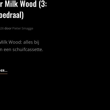
r Milk Wood (3:
oedraal)
026
door
Pieter Smagge
ilk Wood: alles bij
in een schuifcassette.
UNDER
DER…
MILK
WOOD
(3:
HET
FOEDRAAL)