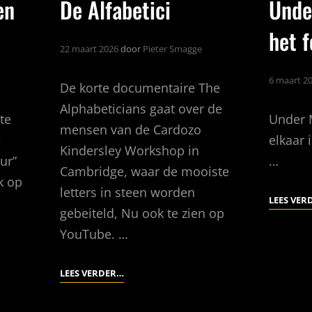
en
De Alfabetici
Unde
het f
22 maart 2026
door
Pieter Smagge
6 maart 2
De korte documentaire The
Alphabeticians gaat over de
te
Under M
mensen van de Cardozo
e
elkaar 
Kindersley Workshop in
ur”
…
Cambridge, waar de mooiste
k op
letters in steen worden
LEES VER
gebeiteld, Nu ook te zien op
YouTube. …
DE
LEES VERDER…
ALFABETICI