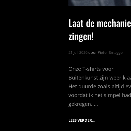
Laat de mechani
zingen!
21 juli 2026
door
Pieter Smagge
Onze T-shirts voor
Buitenkunst zijn weer kla
Het duurde zoals altijd e
voordat ik het simpel ha
gekregen. …
LAAT
LEES VERDER…
DE