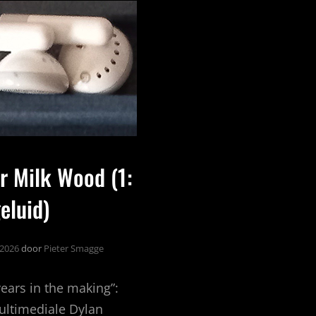
r Milk Wood (1:
eluid)
 2026
door
Pieter Smagge
years in the making”:
ultimediale Dylan