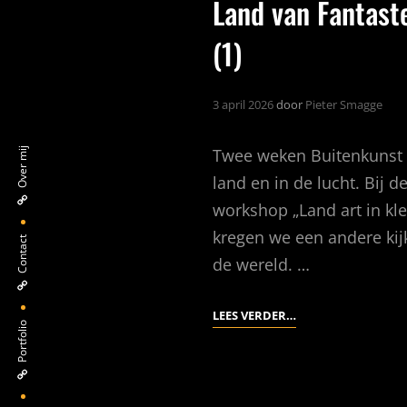
Land van Fantast
(1)
3 april 2026
door
Pieter Smagge
Twee weken Buitenkunst 
Over mij
land en in de lucht. Bij d
workshop „Land art in kle
kregen we een andere kij
Contact
de wereld. …
LAND
LEES VERDER…
Portfolio
VAN
FANTASTEN
(1)