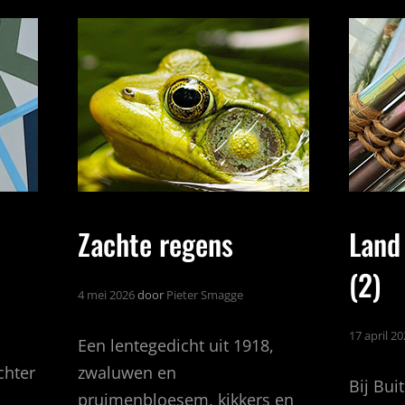
Zachte regens
Land
(2)
4 mei 2026
door
Pieter Smagge
17 april 2
Een lentegedicht uit 1918,
chter
zwaluwen en
Bij Bu
pruimenbloesem, kikkers en