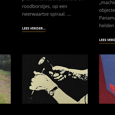
„machi
roodborstjes, op een
objecte
neerwaartse spiraal. …
Panama
helden
ZACHTE
LEES VERDER…
REGENS
LEES VER