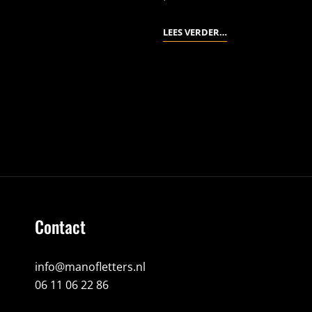
DE
LEES VERDER…
GOED
NIEUWS
KRANT
<span
class="meta-
nav
screen-
reader-
text">Pagina
</span>
Contact
info@manofletters.nl
06 11 06 22 86