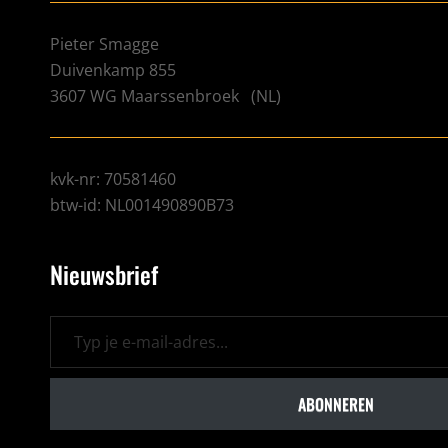
Pieter Smagge
Duivenkamp 855
3607 WG
Maarssenbroek
(
NL
)
kvk-nr: 70581460
btw-id: NL001490890B73
Nieuwsbrief
Typ je e-mail-adres...
ABONNEREN