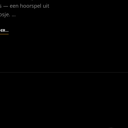
 — een hoorspel uit
osje. …
UNDER
DER…
MILK
WOOD
(1:
HET
GELUID)