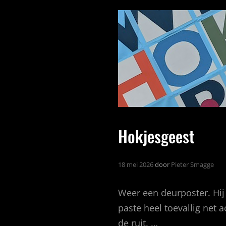
MECHANIEK
ZINGEN!
Hokjesgeest
18 mei 2026
door
Pieter Smagge
Weer een deurposter. Hij
paste heel toevallig net a
de ruit. …