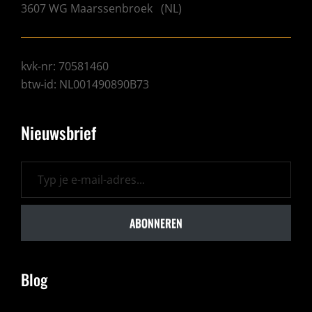
3607 WG
Maarssenbroek
(
NL
)
kvk-nr: 70581460
btw-id: NL001490890B73
Nieuwsbrief
Typ je e-mail-adres...
ABONNEREN
Blog