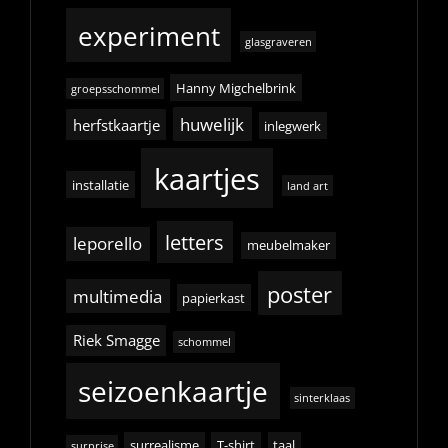
experiment
glasgraveren
Hanny Migchelbrink
groepsschommel
huwelijk
herfstkaartje
inlegwerk
kaartjes
installatie
land art
letters
leporello
meubelmaker
poster
multimedia
papierkast
Riek Smagge
schommel
seizoenkaartje
sinterklaas
surrealisme
T-shirt
taal
surprise