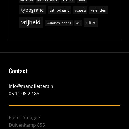
typografie
uitnodiging
vogels
vrienden
vrijheid
zitten
wandschildering
WC
Contact
info@manofletters.nl
06 11 06 22 86
Pieter Smagge
Duivenkamp 855