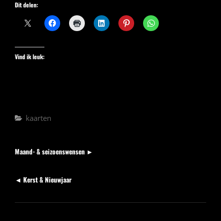
Dit delen:
Vind ik leuk:
Categorieën
kaarten
Berichten
Volgend
Maand- & seizoenswensen ►
bericht
Vorig
◄ Kerst & Nieuwjaar
bericht