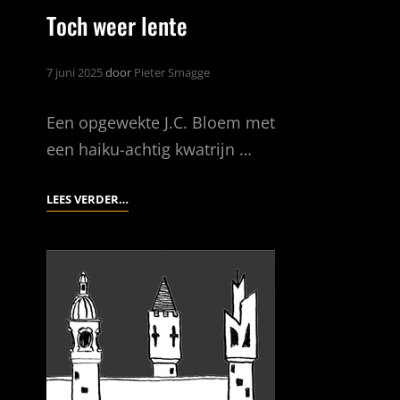
Toch weer lente
7 juni 2025
door
Pieter Smagge
Een opgewekte J.C. Bloem met
een haiku-achtig kwatrijn …
TOCH
LEES VERDER…
WEER
LENTE