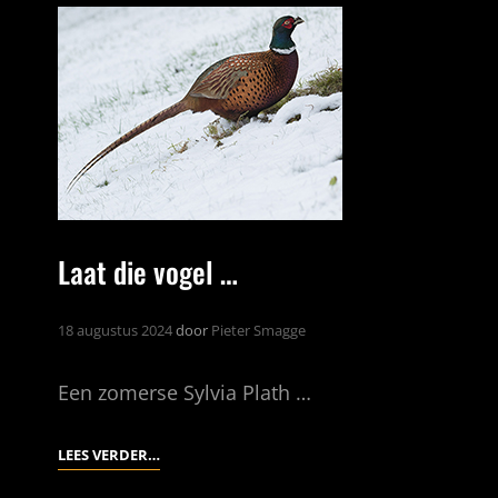
Laat die vogel …
18 augustus 2024
door
Pieter Smagge
Een zomerse Sylvia Plath …
LAAT
LEES VERDER…
DIE