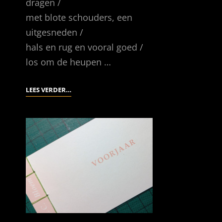
dragen /
met blote schouders, een
uitgesneden /
hals en rug en vooral goed /
los om de heupen …
LOS
LEES VERDER…
OM
DE
HEUPEN