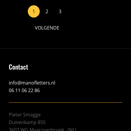
<span
1
2
3
class="meta-
nav
VOLGENDE
screen-
reader-
text">Pagina
</span>
Contact
info@manofletters.nl
06 11 06 22 86
Pieter Smagge
Duivenkamp 855
3607 WG
Maarssenbroek
(
NL
)