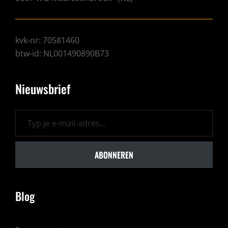
kvk-nr: 70581460
btw-id: NL001490890B73
Nieuwsbrief
Typ je e-mail-adres...
ABONNEREN
Blog