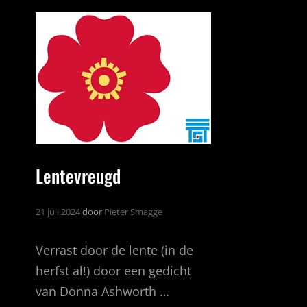
VOGEL
…
Lentevreugd
21 juli 2024
door
Pieter Smagge
Verrast door de lente (in de
herfst al!) door een gedicht
van Donna Ashworth …