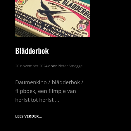
Blädderbok
20 november 2024
door
Pieter Smagge
Daumenkino / blädderbok /
flipboek, een filmpje van
herfst tot herfst …
BLÄDDERBOK
LEES VERDER…