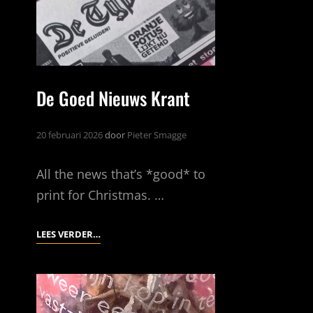
De Goed Nieuws Krant
20 februari 2026
door
Pieter Smagge
All the news that’s *good* to
print for Christmas. …
DE
LEES VERDER…
GOED
NIEUWS
KRANT