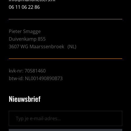
06 11 06 22 86
Pieter Smagge
Duivenkamp 855
3607 WG
Maarssenbroek
(
NL
)
kvk-nr: 70581460
btw-id: NL001490890B73
Nieuwsbrief
Typ je e-mail-adres...