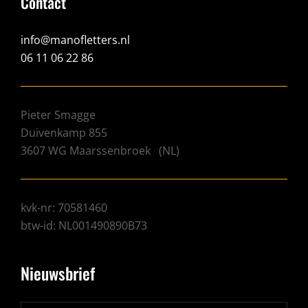
Contact
info@manofletters.nl
06 11 06 22 86
Pieter Smagge
Duivenkamp 855
3607 WG
Maarssenbroek
(
NL
)
kvk-nr: 70581460
btw-id: NL001490890B73
Nieuwsbrief
Typ je e-mail-adres...