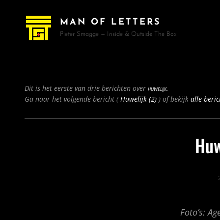
MAN OF LETTERS
Pieter Smagge — Inside & Outside The Box
Bericht
Dit is het eerste van drie berichten over
huwelijk.
navigatie
Volgend
Ga naar het volgende bericht (
Huwelijk (2)
) of bekijk
alle beric
bericht
Huw
Foto’s: A