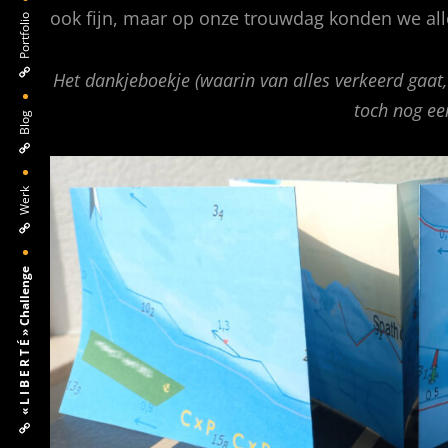
ook fijn, maar op onze trouwdag konden we alle
Portfolio
Het dankjeboekje (waarin van alles verkeerd gaat,
toch nog ee
Blog
Werk
« L I B E R T É » Challenge