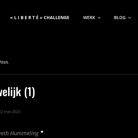
« L I B E R T É » CHALLENGE
WERK
BLOG
hten.
elijk (1)
22 mei 2023
★
geeth Hummeling