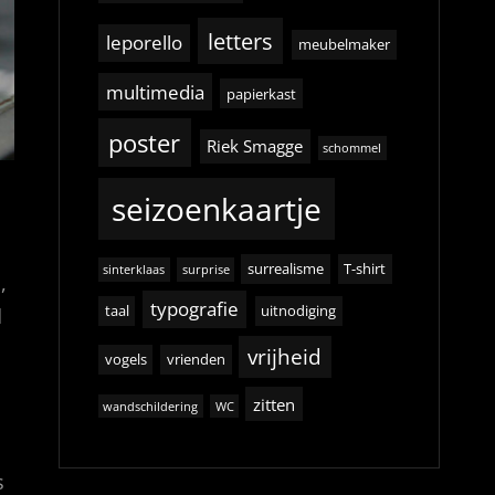
letters
leporello
meubelmaker
multimedia
papierkast
poster
Riek Smagge
schommel
seizoenkaartje
surrealisme
T-shirt
sinterklaas
surprise
,
typografie
taal
uitnodiging
d
vrijheid
vogels
vrienden
zitten
wandschildering
WC
s