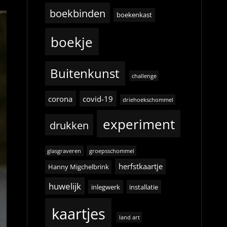
boekbinden
boekenkast
boekje
Buitenkunst
challenge
corona
covid-19
driehoekschommel
experiment
drukken
glasgraveren
groepsschommel
herfstkaartje
Hanny Migchelbrink
huwelijk
inlegwerk
installatie
kaartjes
land art