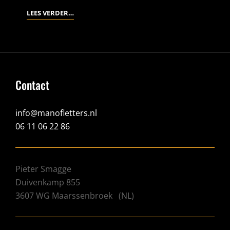
PAPIERKAST
LEES VERDER…
Contact
info@manofletters.nl
06 11 06 22 86
Pieter Smagge
Duivenkamp 855
3607 WG
Maarssenbroek
(
NL
)