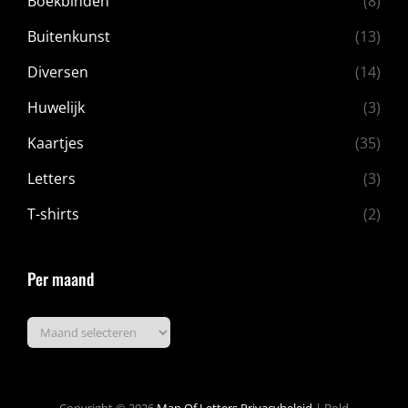
Boekbinden
(8)
Buitenkunst
(13)
Diversen
(14)
Huwelijk
(3)
Kaartjes
(35)
Letters
(3)
T-shirts
(2)
Per maand
Per
maand
Copyright © 2026
Man Of Letters
Privacybeleid
|
Bold