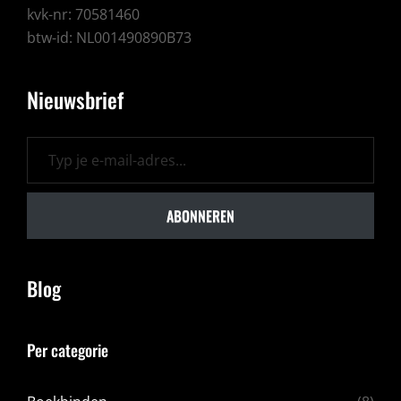
kvk-nr: 70581460
btw-id: NL001490890B73
Nieuwsbrief
Typ je e-mail-adres...
ABONNEREN
Blog
Per categorie