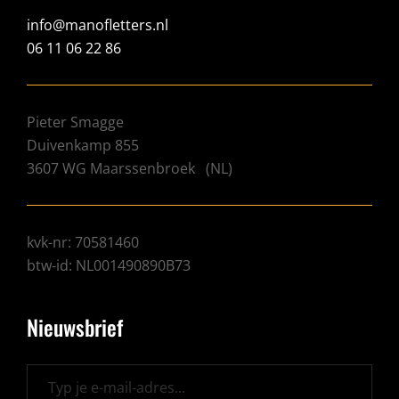
info@manofletters.nl
06 11 06 22 86
Pieter Smagge
Duivenkamp 855
3607 WG
Maarssenbroek
(
NL
)
kvk-nr: 70581460
btw-id: NL001490890B73
Nieuwsbrief
Typ je e-mail-adres...