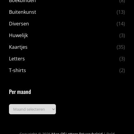
Boekbinden
(8)
Buitenkunst
(13)
Diversen
(14)
Huwelijk
(3)
Kaartjes
(35)
Letters
(3)
T-shirts
(2)
Per maand
Per
maand
Copyright © 2026
Man Of Letters
Privacybeleid
|
Bold