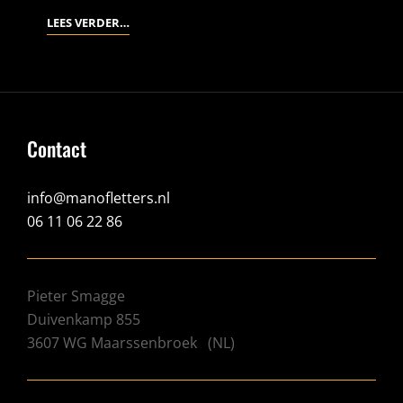
PAPIERKAST
LEES VERDER…
Contact
info@manofletters.nl
06 11 06 22 86
Pieter Smagge
Duivenkamp 855
3607 WG
Maarssenbroek
(
NL
)