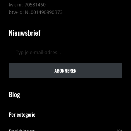
kvk-nr: 70581460
btw-id: NL001490890B73
Nieuwsbrief
Typ je e-mail-adres...
ABONNEREN
Blog
Per categorie