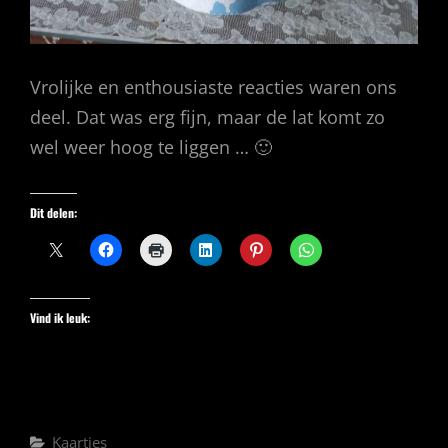
Vrolijke en enthousiaste reacties waren ons
deel. Dat was erg fijn, maar de lat komt zo
wel weer hoog te liggen … 🙂
Dit delen:
Vind ik leuk:
Categorieën
Kaartjes