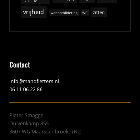
vrijheid
zitten
wandschildering
WC
Contact
info@manofletters.nl
06 11 06 22 86
Pieter Smagge
Duivenkamp 855
3607 WG
Maarssenbroek
(
NL
)