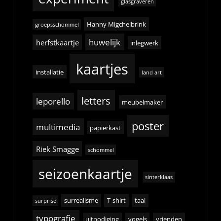
glasgraveren
Hanny Migchelbrink
groepsschommel
huwelijk
herfstkaartje
inlegwerk
kaartjes
installatie
land art
letters
leporello
meubelmaker
poster
multimedia
papierkast
Riek Smagge
schommel
seizoenkaartje
sinterklaas
surrealisme
T-shirt
taal
surprise
typografie
uitnodiging
vogels
vrienden