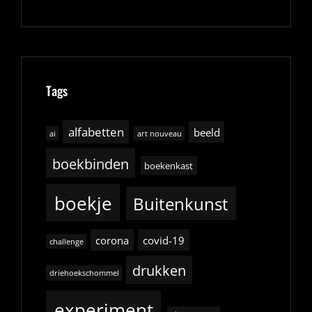
Tags
alfabetten
beeld
ai
art nouveau
boekbinden
boekenkast
boekje
Buitenkunst
corona
covid-19
challenge
drukken
driehoekschommel
experiment