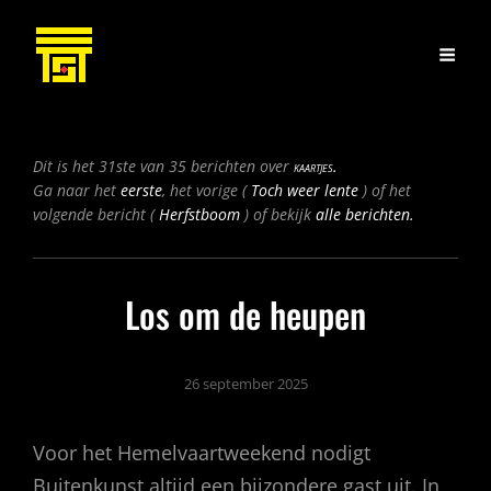
Bericht
Dit is het 31ste van 35 berichten over
kaartjes.
navigatie
Vorig
Ga naar het
eerste
, het vorige (
Toch weer lente
) of het
Volgend
bericht
volgende bericht (
Herfstboom
) of bekijk
alle berichten.
bericht
Los om de heupen
26 september 2025
Voor het Hemelvaartweekend nodigt
Buitenkunst altijd een bijzondere gast uit. In