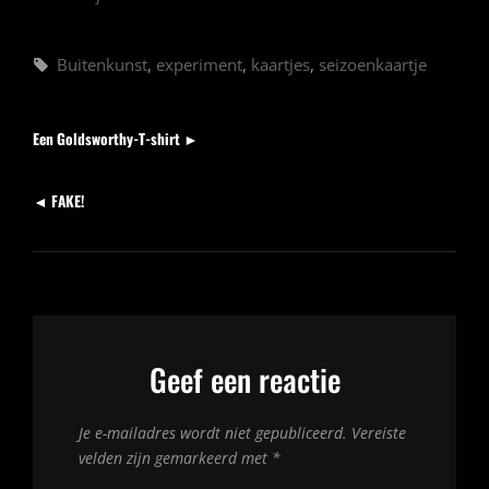
Tags,
Buitenkunst
,
experiment
,
kaartjes
,
seizoenkaartje
Berichten
Volgend
Een Goldsworthy-T-shirt ►
bericht
Vorig
◄ FAKE!
bericht
Geef een reactie
Je e-mailadres wordt niet gepubliceerd.
Vereiste
velden zijn gemarkeerd met
*