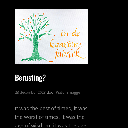
MOETEN
NIET
ALLEMAAL
HETZELFDE
ZIJN
Berusting?
23 december 2023
door
Pieter Smagge
It was the best of times, it was
the worst of times, it was the
age of wisdom, it was the age