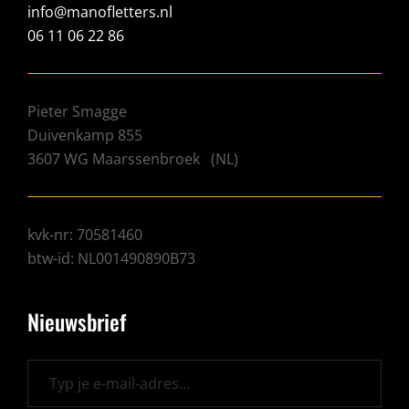
info@manofletters.nl
06 11 06 22 86
Pieter Smagge
Duivenkamp 855
3607 WG
Maarssenbroek
(
NL
)
kvk-nr: 70581460
btw-id: NL001490890B73
Nieuwsbrief
Typ je e-mail-adres...