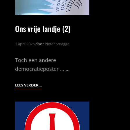
Ons vrije landje (2)
3 april 2025
door
Pieter Smagge
Toch een andere
democratieposter … …
ONS
LEES VERDER…
VRIJE
LANDJE
(2)