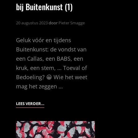
bij Buitenkunst (1)
20 augustus 2023
door
Pieter Smagge
Geluk vóór en tijdens
Buitenkunst: de vondst van
een Callas, een BABS, een
kruk, een stem, … Toeval of
Bedoeling? 😀 Wie het weet
mag het zeggen …
HET
LEES VERDER…
UNIVERSUM
WILDE
WAT
BIJ