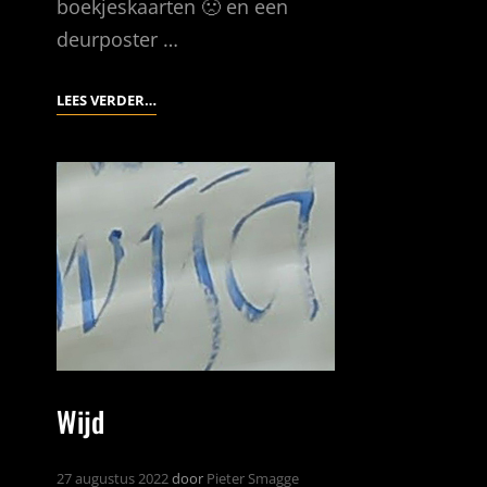
boekjeskaarten 🙁 en een
deurposter …
DECEMBER
LEES VERDER…
2022
Wijd
27 augustus 2022
door
Pieter Smagge