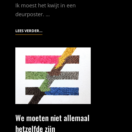
Ik moest het kwijt in een
deurposter. …
ONS
LEES VERDER…
VRIJE
LANDJE
–
NOG
WEL
We moeten niet allemaal
hetzelfde zijn