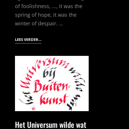
of foolishness, …, it was the
spring of hope, it was the
winter of despair. …
BERUSTING?
LEES VERDER…
Het Universum wilde wat