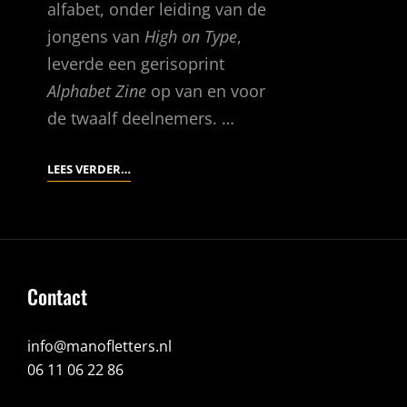
alfabet, onder leiding van de
jongens van
High on Type
,
leverde een gerisoprint
Alphabet Zine
op van en voor
de twaalf deelnemers. …
IETS
LEES VERDER…
GOEDS
MAAK
JE
NIET
ALLEEN
Contact
info@manofletters.nl
06 11 06 22 86