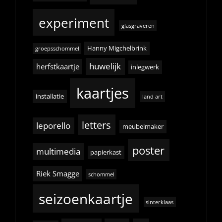
experiment
glasgraveren
Hanny Migchelbrink
groepsschommel
huwelijk
herfstkaartje
inlegwerk
kaartjes
installatie
land art
letters
leporello
meubelmaker
poster
multimedia
papierkast
Riek Smagge
schommel
seizoenkaartje
sinterklaas