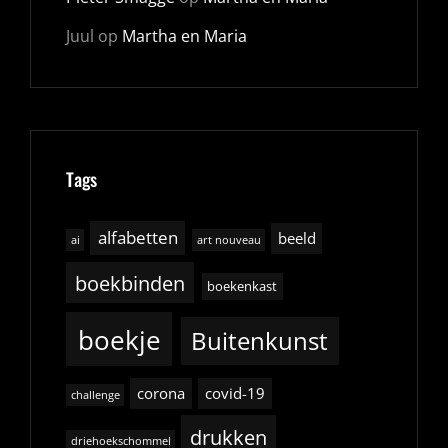
Juul
op
Martha en Maria
Tags
alfabetten
beeld
ai
art nouveau
boekbinden
boekenkast
boekje
Buitenkunst
corona
covid-19
challenge
drukken
driehoekschommel