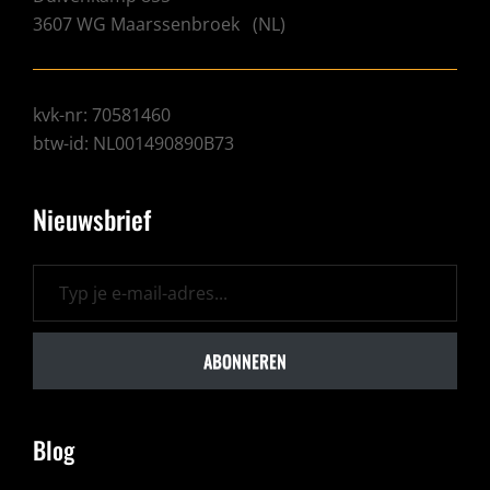
3607 WG
Maarssenbroek
(
NL
)
kvk-nr: 70581460
btw-id: NL001490890B73
Nieuwsbrief
Typ je e-mail-adres...
ABONNEREN
Blog