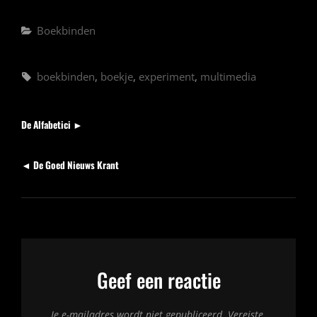
Categorieën
Boekbinden
Tags,
boekbinden
,
boekje
,
experiment
,
multimedia
Berichten
Volgend
De Alfabetici ►
bericht
Vorig
◄ De Goed Nieuws Krant
bericht
Geef een reactie
Je e-mailadres wordt niet gepubliceerd.
Vereiste