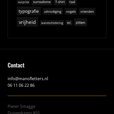
surrealisme
T-shirt
taal
surprise
typografie
uitnodiging
vogels
vrienden
vrijheid
zitten
wandschildering
WC
Contact
info@manofletters.nl
06 11 06 22 86
Pieter Smagge
Duivenkamp 855