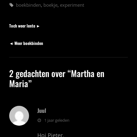
Tags,
boekbinden
,
boekje
,
experiment
Berichten
Volgend
Toch weer lente ►
bericht
Vorig
◄ Weer boekbinden
bericht
2 gedachten over “
Martha en
Maria
”
Juul
zegt:
1 jaar geleden
Hoi Pieter,