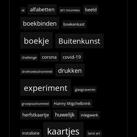
alfabetten
beeld
ai
art nouveau
boekbinden
boekenkast
boekje
Buitenkunst
corona
covid-19
challenge
drukken
driehoekschommel
experiment
glasgraveren
Hanny Migchelbrink
groepsschommel
huwelijk
herfstkaartje
inlegwerk
kaartjes
installatie
land art