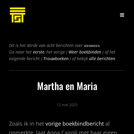
Bericht
Dit is het derde van acht berichten over
boekbinden.
navigatie
Vorig
Ga naar het
eerste
, het vorige (
Weer boekbinden
) of het
Volgend
bericht
volgende bericht (
Trouwboeken
) of bekijk
alle berichten.
bericht
Martha en Maria
12 mei 2025
Zoals ik in het
vorige boekbindbericht
al
opmerkte, laat Anna Cairoli met haar eigen