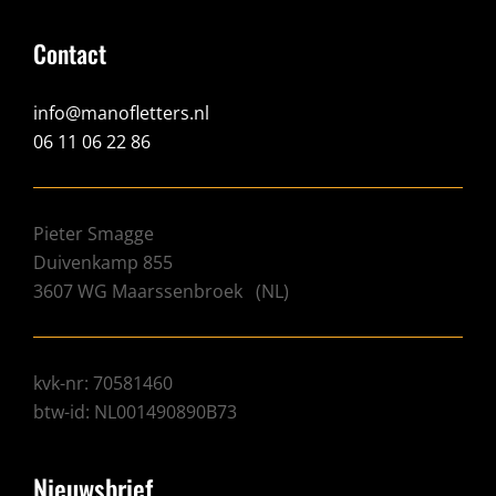
Contact
info@manofletters.nl
06 11 06 22 86
Pieter Smagge
Duivenkamp 855
3607 WG
Maarssenbroek
(
NL
)
kvk-nr: 70581460
btw-id: NL001490890B73
Nieuwsbrief