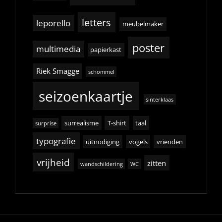
letters
leporello
meubelmaker
poster
multimedia
papierkast
Riek Smagge
schommel
seizoenkaartje
sinterklaas
surrealisme
T-shirt
taal
surprise
typografie
uitnodiging
vogels
vrienden
vrijheid
zitten
wandschildering
WC