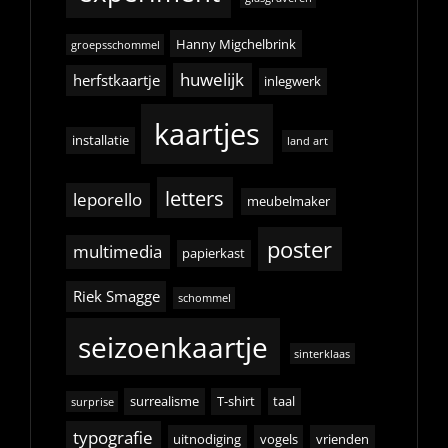
Hanny Migchelbrink
groepsschommel
huwelijk
herfstkaartje
inlegwerk
kaartjes
installatie
land art
letters
leporello
meubelmaker
poster
multimedia
papierkast
Riek Smagge
schommel
seizoenkaartje
sinterklaas
surrealisme
T-shirt
taal
surprise
typografie
uitnodiging
vogels
vrienden