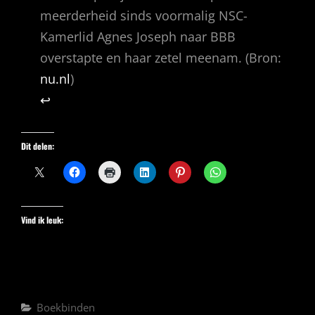
meerderheid sinds voormalig NSC-
Kamerlid Agnes Joseph naar BBB
overstapte en haar zetel meenam. (Bron:
nu.nl
)
↩︎
Dit delen:
Vind ik leuk:
Categorieën
Boekbinden