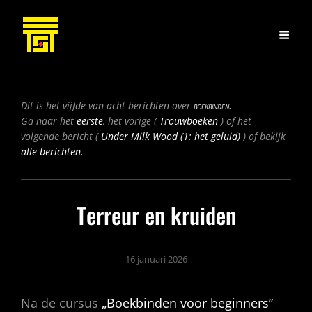
Bericht
Dit is het vijfde van acht berichten over
boekbinden.
navigatie
Vorig
Ga naar het
eerste
, het vorige (
Trouwboeken
) of het
Volgend
bericht
volgende bericht (
Under Milk Wood (1: het geluid)
) of bekijk
bericht
alle berichten.
Terreur en kruiden
16 januari 2026
Na de cursus
„Boekbinden voor beginners”