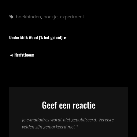
Tags,
boekbinden
,
boekje
,
experiment
Berichten
Volgend
Under Milk Wood (1: het geluid) ►
bericht
Vorig
◄ Herfstboom
bericht
Geef een reactie
Je e-mailadres wordt niet gepubliceerd.
Vereiste
velden zijn gemarkeerd met
*