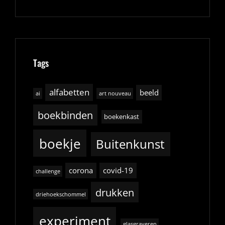
Tags
alfabetten
beeld
ai
art nouveau
boekbinden
boekenkast
boekje
Buitenkunst
corona
covid-19
challenge
drukken
driehoekschommel
experiment
glasgraveren