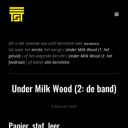
Bericht
Dit is het zevende van acht berichten over
boekbinden.
navigatie
Vorig
Ga naar het
eerste
, het vorige (
Under Milk Wood (1: het
bericht
Volgend
geluid)
) of het volgende bericht (
Under Milk Wood (3: het
bericht
foedraal)
) of bekijk
alle berichten.
Under Milk Wood (2: de band)
6 februari 2026
Papier, stof, leer