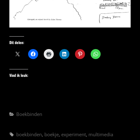
Dit delen:
Vind ik leuk:
Categorieën
Boekbinden
Tags,
boekbinden
,
boekje
,
experiment
,
multimedia