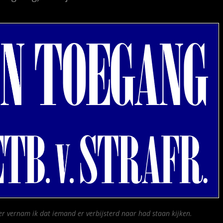
er vernam ik dat iemand er verbijsterd naar had staan kijken.