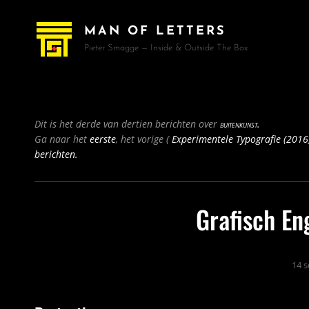
MAN OF LETTERS
Pieter Smagge — Inside & Outside The Box
Bericht
Dit is het derde van dertien berichten over
buitenkunst.
navigatie
Vorig
Ga naar het
eerste
, het vorige (
Experimentele Typografie (2016
bericht
berichten.
Grafisch E
14 