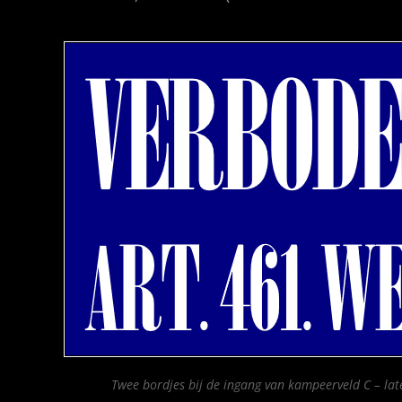
Twee bordjes bij de ingang van kampeerveld C – lat