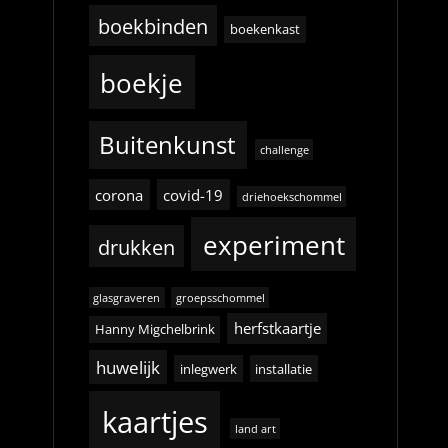
boekbinden
boekenkast
boekje
Buitenkunst
challenge
corona
covid-19
driehoekschommel
experiment
drukken
glasgraveren
groepsschommel
herfstkaartje
Hanny Migchelbrink
huwelijk
inlegwerk
installatie
kaartjes
land art