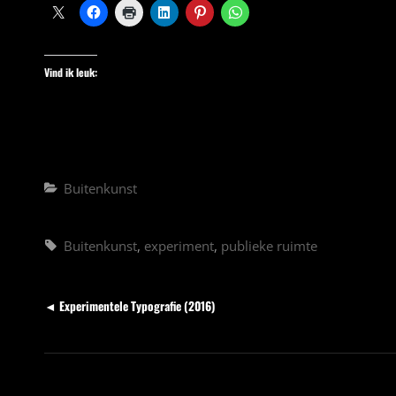
Vind ik leuk:
Categorieën
Buitenkunst
Tags,
Buitenkunst
,
experiment
,
publieke ruimte
Berichten
Vorig
◄ Experimentele Typografie (2016)
bericht