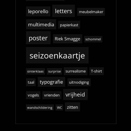
letters
leporello
meubelmaker
multimedia
papierkast
poster
Riek Smagge
schommel
seizoenkaartje
surrealisme
T-shirt
sinterklaas
surprise
typografie
taal
uitnodiging
vrijheid
vogels
vrienden
zitten
wandschildering
WC