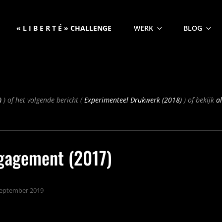
« L I B E R T É » CHALLENGE
WERK
BLOG
Volgend
)
) of het volgende bericht (
Experimenteel Drukwerk (2018)
) of bekijk
al
bericht
ngagement (2017)
september 2019