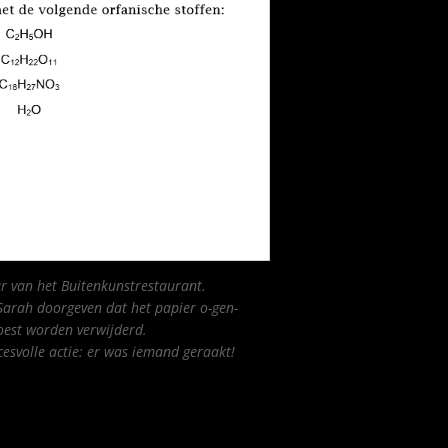
 van het Buitenkunstrestaurant.
arah doorgeven dat het papier o-gen-
moest worden verwijderd.
cesvolle actie: er was iemand geraakt!