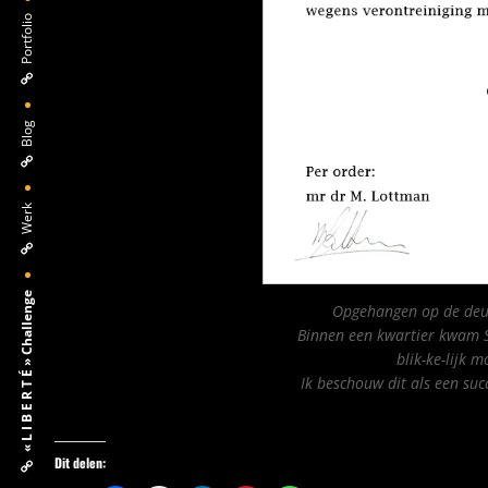
Portfolio
Blog
Werk
« L I B E R T É » Challenge
Opgehangen op de deur
Binnen een kwartier kwam S
blik-ke-lijk 
Ik beschouw dit als een suc
Dit delen: